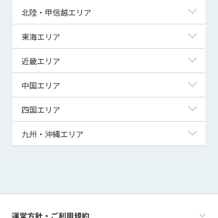
青森県
東京都
北陸・甲信越エリア
岩手県
神奈川県
新潟県
東海エリア
宮城県
埼玉県
富山県
岐阜県
近畿エリア
秋田県
千葉県
石川県
静岡県
滋賀県
中国エリア
山形県
茨城県
福井県
愛知県
京都府
鳥取県
四国エリア
福島県
群馬県
山梨県
三重県
大阪府
島根県
徳島県
九州・沖縄エリア
栃木県
長野県
兵庫県
岡山県
香川県
福岡県
奈良県
広島県
愛媛県
佐賀県
和歌山県
山口県
高知県
長崎県
運営方針・ご利用規約