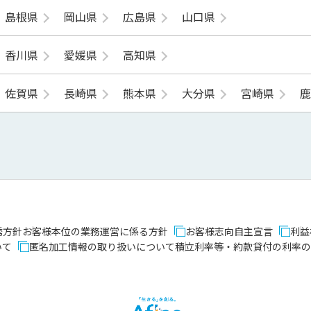
島根県
岡山県
広島県
山口県
香川県
愛媛県
高知県
佐賀県
長崎県
熊本県
大分県
宮崎県
誘方針
お客様本位の業務運営に係る方針
お客様志向自主宣言
利益
いて
匿名加工情報の取り扱いについて
積立利率等・約款貸付の利率の