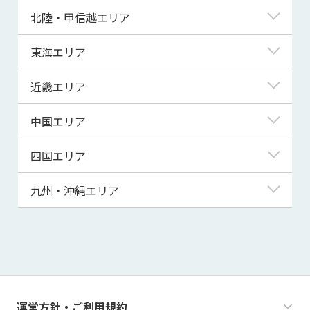
青森県
東京都
北陸・甲信越エリア
岩手県
神奈川県
新潟県
東海エリア
宮城県
埼玉県
富山県
岐阜県
近畿エリア
秋田県
千葉県
石川県
静岡県
滋賀県
中国エリア
山形県
茨城県
福井県
愛知県
京都府
鳥取県
四国エリア
福島県
群馬県
山梨県
三重県
大阪府
島根県
徳島県
九州・沖縄エリア
栃木県
長野県
兵庫県
岡山県
香川県
福岡県
奈良県
広島県
愛媛県
佐賀県
和歌山県
山口県
高知県
長崎県
運営方針・ご利用規約