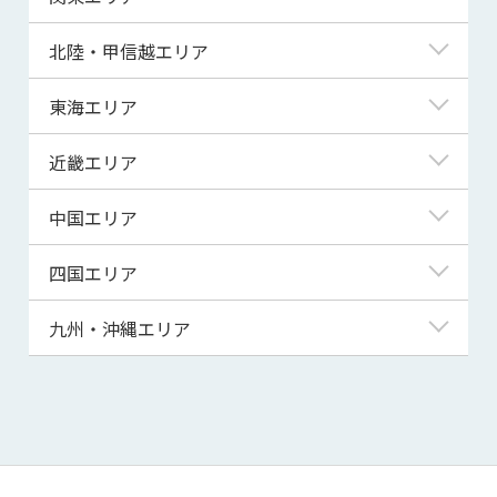
青森県
東京都
北陸・甲信越エリア
岩手県
神奈川県
新潟県
東海エリア
宮城県
埼玉県
富山県
岐阜県
近畿エリア
秋田県
千葉県
石川県
静岡県
滋賀県
中国エリア
山形県
茨城県
福井県
愛知県
京都府
鳥取県
四国エリア
福島県
群馬県
山梨県
三重県
大阪府
島根県
徳島県
九州・沖縄エリア
栃木県
長野県
兵庫県
岡山県
香川県
福岡県
奈良県
広島県
愛媛県
佐賀県
和歌山県
山口県
高知県
長崎県