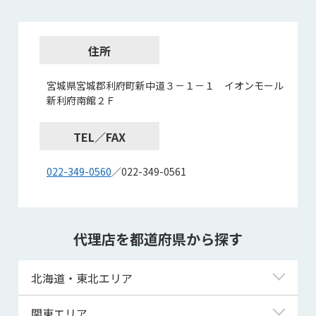
住所
宮城県宮城郡利府町新中道３－１－１ イオンモール
新利府南館２Ｆ
TEL／FAX
022-349-0560
／022-349-0561
代理店を都道府県から探す
北海道・東北エリア
北海道
関東エリア