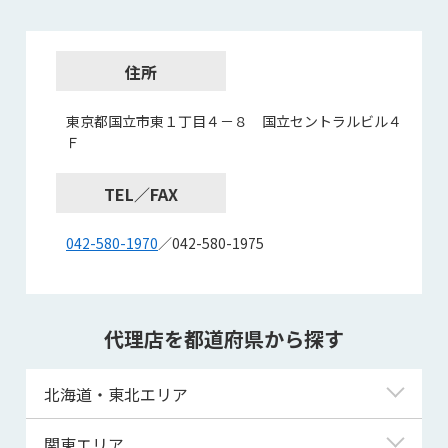
住所
東京都国立市東１丁目４－８ 国立セントラルビル４
Ｆ
TEL／FAX
042-580-1970
／042-580-1975
代理店を都道府県から探す
北海道・東北エリア
北海道
関東エリア