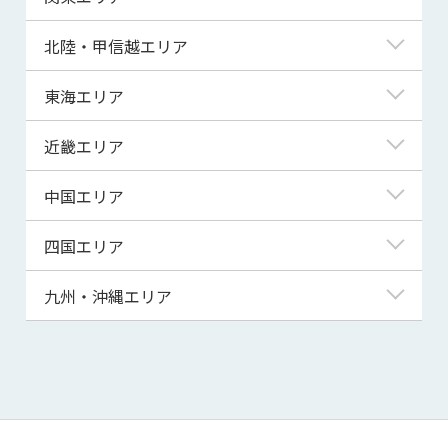
青森県
東京都
北陸・甲信越エリア
岩手県
神奈川県
新潟県
東海エリア
宮城県
埼玉県
富山県
岐阜県
近畿エリア
秋田県
千葉県
石川県
静岡県
滋賀県
中国エリア
山形県
茨城県
福井県
愛知県
京都府
鳥取県
四国エリア
福島県
群馬県
山梨県
三重県
大阪府
島根県
徳島県
九州・沖縄エリア
栃木県
長野県
兵庫県
岡山県
香川県
福岡県
奈良県
広島県
愛媛県
佐賀県
和歌山県
山口県
高知県
長崎県