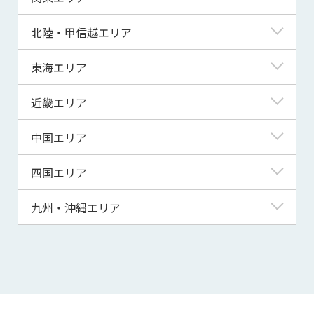
青森県
東京都
北陸・甲信越エリア
岩手県
神奈川県
新潟県
東海エリア
宮城県
埼玉県
富山県
岐阜県
近畿エリア
秋田県
千葉県
石川県
静岡県
滋賀県
中国エリア
山形県
茨城県
福井県
愛知県
京都府
鳥取県
四国エリア
福島県
群馬県
山梨県
三重県
大阪府
島根県
徳島県
九州・沖縄エリア
栃木県
長野県
兵庫県
岡山県
香川県
福岡県
奈良県
広島県
愛媛県
佐賀県
和歌山県
山口県
高知県
長崎県