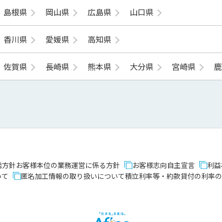
島根県
岡山県
広島県
山口県
香川県
愛媛県
高知県
佐賀県
長崎県
熊本県
大分県
宮崎県
誘方針
お客様本位の業務運営に係る方針
お客様志向自主宣言
利益
いて
匿名加工情報の取り扱いについて
積立利率等・約款貸付の利率の