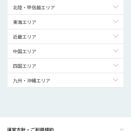
青森県
東京都
北陸・甲信越エリア
岩手県
神奈川県
新潟県
東海エリア
宮城県
埼玉県
富山県
岐阜県
近畿エリア
秋田県
千葉県
石川県
静岡県
滋賀県
中国エリア
山形県
茨城県
福井県
愛知県
京都府
鳥取県
四国エリア
福島県
群馬県
山梨県
三重県
大阪府
島根県
徳島県
九州・沖縄エリア
栃木県
長野県
兵庫県
岡山県
香川県
福岡県
奈良県
広島県
愛媛県
佐賀県
和歌山県
山口県
高知県
長崎県
運営方針・ご利用規約