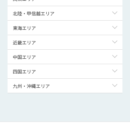
青森県
東京都
北陸・甲信越エリア
岩手県
神奈川県
新潟県
東海エリア
宮城県
埼玉県
富山県
岐阜県
近畿エリア
秋田県
千葉県
石川県
静岡県
滋賀県
中国エリア
山形県
茨城県
福井県
愛知県
京都府
鳥取県
四国エリア
福島県
群馬県
山梨県
三重県
大阪府
島根県
徳島県
九州・沖縄エリア
栃木県
長野県
兵庫県
岡山県
香川県
福岡県
奈良県
広島県
愛媛県
佐賀県
和歌山県
山口県
高知県
長崎県