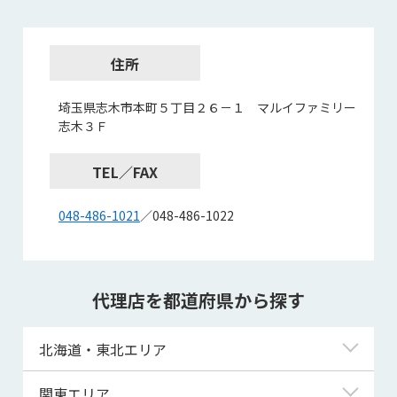
住所
埼玉県志木市本町５丁目２６－１ マルイファミリー
志木３Ｆ
TEL／FAX
048-486-1021
／048-486-1022
代理店を都道府県から探す
北海道・東北エリア
北海道
関東エリア