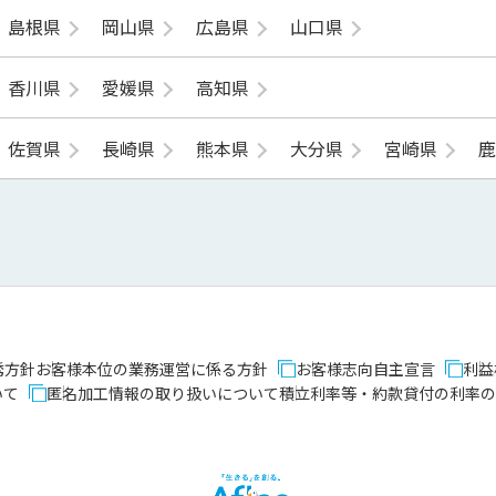
島根県
岡山県
広島県
山口県
香川県
愛媛県
高知県
佐賀県
長崎県
熊本県
大分県
宮崎県
誘方針
お客様本位の業務運営に係る方針
お客様志向自主宣言
利益
いて
匿名加工情報の取り扱いについて
積立利率等・約款貸付の利率の