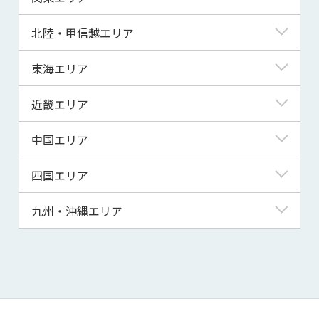
青森県
東京都
北陸・甲信越エリア
岩手県
神奈川県
新潟県
東海エリア
宮城県
埼玉県
富山県
岐阜県
近畿エリア
秋田県
千葉県
石川県
静岡県
滋賀県
中国エリア
山形県
茨城県
福井県
愛知県
京都府
鳥取県
四国エリア
福島県
群馬県
山梨県
三重県
大阪府
島根県
徳島県
九州・沖縄エリア
栃木県
長野県
兵庫県
岡山県
香川県
福岡県
奈良県
広島県
愛媛県
佐賀県
和歌山県
山口県
高知県
長崎県