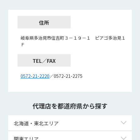
住所
岐阜県多治見市住吉町３－１９－１ ピアゴ多治見１
Ｆ
TEL／FAX
0572-21-2220
／0572-21-2275
代理店を都道府県から探す
北海道・東北エリア
北海道
関東エリア