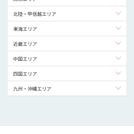
青森県
東京都
北陸・甲信越エリア
岩手県
神奈川県
新潟県
東海エリア
宮城県
埼玉県
富山県
岐阜県
近畿エリア
秋田県
千葉県
石川県
静岡県
滋賀県
中国エリア
山形県
茨城県
福井県
愛知県
京都府
鳥取県
四国エリア
福島県
群馬県
山梨県
三重県
大阪府
島根県
徳島県
九州・沖縄エリア
栃木県
長野県
兵庫県
岡山県
香川県
福岡県
奈良県
広島県
愛媛県
佐賀県
和歌山県
山口県
高知県
長崎県