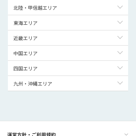
青森県
東京都
北陸・甲信越エリア
岩手県
神奈川県
新潟県
東海エリア
宮城県
埼玉県
富山県
岐阜県
近畿エリア
秋田県
千葉県
石川県
静岡県
滋賀県
中国エリア
山形県
茨城県
福井県
愛知県
京都府
鳥取県
四国エリア
福島県
群馬県
山梨県
三重県
大阪府
島根県
徳島県
九州・沖縄エリア
栃木県
長野県
兵庫県
岡山県
香川県
福岡県
奈良県
広島県
愛媛県
佐賀県
和歌山県
山口県
高知県
長崎県
運営方針・ご利用規約