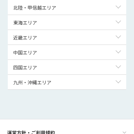
青森県
東京都
北陸・甲信越エリア
岩手県
神奈川県
新潟県
東海エリア
宮城県
埼玉県
富山県
岐阜県
近畿エリア
秋田県
千葉県
石川県
静岡県
滋賀県
中国エリア
山形県
茨城県
福井県
愛知県
京都府
鳥取県
四国エリア
福島県
群馬県
山梨県
三重県
大阪府
島根県
徳島県
九州・沖縄エリア
栃木県
長野県
兵庫県
岡山県
香川県
福岡県
奈良県
広島県
愛媛県
佐賀県
和歌山県
山口県
高知県
長崎県
運営方針・ご利用規約