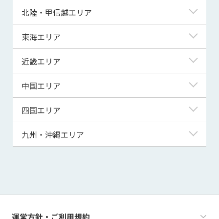
青森県
東京都
北陸・甲信越エリア
岩手県
神奈川県
新潟県
東海エリア
宮城県
埼玉県
富山県
岐阜県
近畿エリア
秋田県
千葉県
石川県
静岡県
滋賀県
中国エリア
山形県
茨城県
福井県
愛知県
京都府
鳥取県
四国エリア
福島県
群馬県
山梨県
三重県
大阪府
島根県
徳島県
九州・沖縄エリア
栃木県
長野県
兵庫県
岡山県
香川県
福岡県
奈良県
広島県
愛媛県
佐賀県
和歌山県
山口県
高知県
長崎県
運営方針・ご利用規約