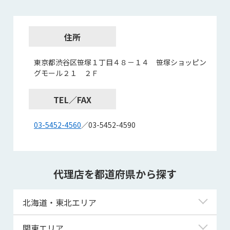
住所
東京都渋谷区笹塚１丁目４８－１４ 笹塚ショッピン
グモール２１ ２Ｆ
TEL／FAX
03-5452-4560
／03-5452-4590
代理店を都道府県から探す
北海道・東北エリア
北海道
関東エリア