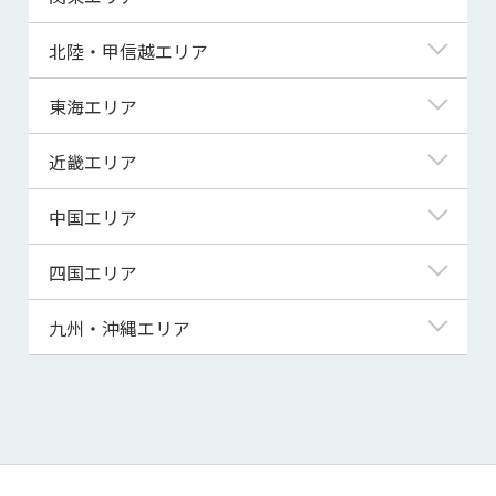
青森県
東京都
北陸・甲信越エリア
岩手県
神奈川県
新潟県
東海エリア
宮城県
埼玉県
富山県
岐阜県
近畿エリア
秋田県
千葉県
石川県
静岡県
滋賀県
中国エリア
山形県
茨城県
福井県
愛知県
京都府
鳥取県
四国エリア
福島県
群馬県
山梨県
三重県
大阪府
島根県
徳島県
九州・沖縄エリア
栃木県
長野県
兵庫県
岡山県
香川県
福岡県
奈良県
広島県
愛媛県
佐賀県
和歌山県
山口県
高知県
長崎県