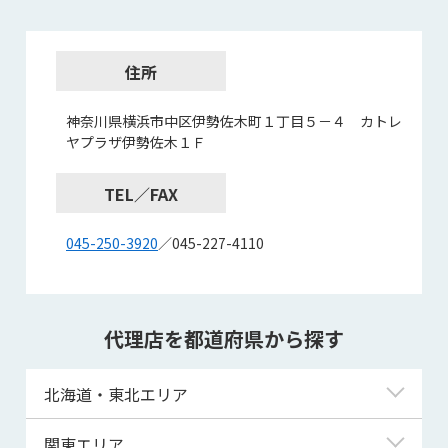
住所
神奈川県横浜市中区伊勢佐木町１丁目５－４ カトレ
ヤプラザ伊勢佐木１Ｆ
TEL／FAX
045-250-3920
／045-227-4110
代理店を都道府県から探す
北海道・東北エリア
北海道
関東エリア