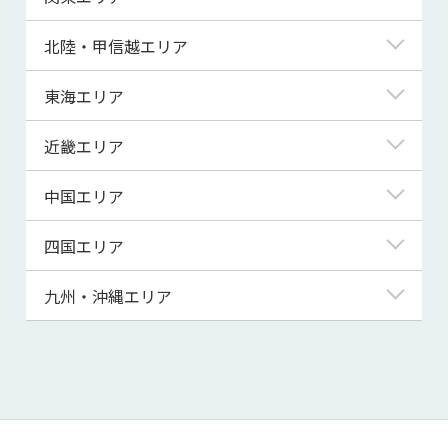
青森県
東京都
北陸・甲信越エリア
岩手県
神奈川県
新潟県
東海エリア
宮城県
埼玉県
富山県
岐阜県
近畿エリア
秋田県
千葉県
石川県
静岡県
滋賀県
中国エリア
山形県
茨城県
福井県
愛知県
京都府
鳥取県
四国エリア
福島県
群馬県
山梨県
三重県
大阪府
島根県
徳島県
九州・沖縄エリア
栃木県
長野県
兵庫県
岡山県
香川県
福岡県
奈良県
広島県
愛媛県
佐賀県
和歌山県
山口県
高知県
長崎県