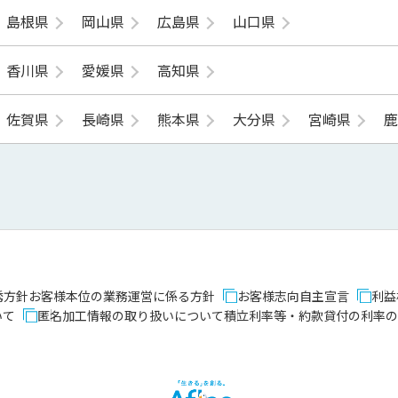
島根県
岡山県
広島県
山口県
香川県
愛媛県
高知県
佐賀県
長崎県
熊本県
大分県
宮崎県
誘方針
お客様本位の業務運営に係る方針
お客様志向自主宣言
利益
いて
匿名加工情報の取り扱いについて
積立利率等・約款貸付の利率の