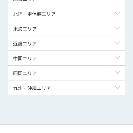
青森県
東京都
北陸・甲信越エリア
岩手県
神奈川県
新潟県
東海エリア
宮城県
埼玉県
富山県
岐阜県
近畿エリア
秋田県
千葉県
石川県
静岡県
滋賀県
中国エリア
山形県
茨城県
福井県
愛知県
京都府
鳥取県
四国エリア
福島県
群馬県
山梨県
三重県
大阪府
島根県
徳島県
九州・沖縄エリア
栃木県
長野県
兵庫県
岡山県
香川県
福岡県
奈良県
広島県
愛媛県
佐賀県
和歌山県
山口県
高知県
長崎県