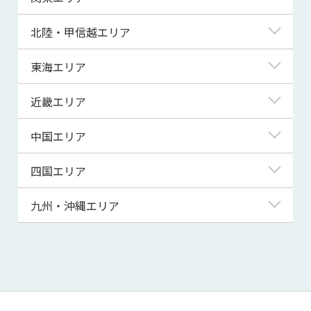
青森県
東京都
北陸・甲信越エリア
岩手県
神奈川県
新潟県
東海エリア
宮城県
埼玉県
富山県
岐阜県
近畿エリア
秋田県
千葉県
石川県
静岡県
滋賀県
中国エリア
山形県
茨城県
福井県
愛知県
京都府
鳥取県
四国エリア
福島県
群馬県
山梨県
三重県
大阪府
島根県
徳島県
九州・沖縄エリア
栃木県
長野県
兵庫県
岡山県
香川県
福岡県
奈良県
広島県
愛媛県
佐賀県
和歌山県
山口県
高知県
長崎県