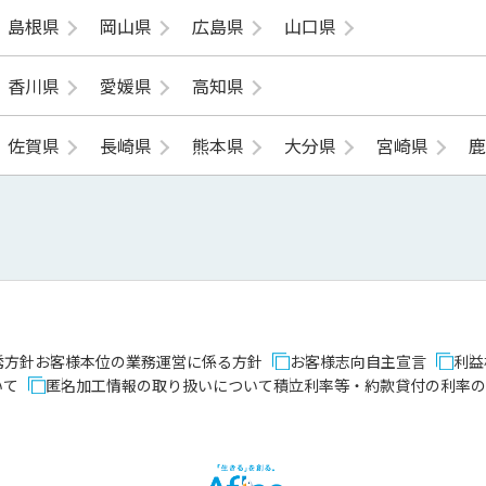
島根県
岡山県
広島県
山口県
香川県
愛媛県
高知県
佐賀県
長崎県
熊本県
大分県
宮崎県
誘方針
お客様本位の業務運営に係る方針
お客様志向自主宣言
利益
いて
匿名加工情報の取り扱いについて
積立利率等・約款貸付の利率の