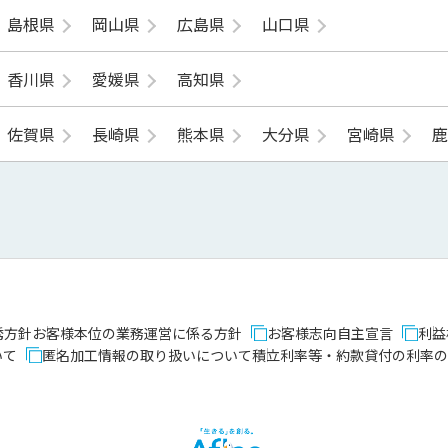
島根県
岡山県
広島県
山口県
香川県
愛媛県
高知県
佐賀県
長崎県
熊本県
大分県
宮崎県
誘方針
お客様本位の業務運営に係る方針
お客様志向自主宣言
利益
いて
匿名加工情報の取り扱いについて
積立利率等・約款貸付の利率の