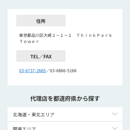
住所
東京都品川区大崎２－１－１ ＴｈｉｎｋＰａｒｋ
Ｔｏｗｅｒ
TEL／FAX
03-6737-2665
／03-6866-5166
代理店を都道府県から探す
北海道・東北エリア
北海道
関東エリア