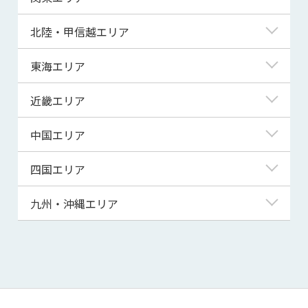
青森県
東京都
北陸・甲信越エリア
岩手県
神奈川県
新潟県
東海エリア
宮城県
埼玉県
富山県
岐阜県
近畿エリア
秋田県
千葉県
石川県
静岡県
滋賀県
中国エリア
山形県
茨城県
福井県
愛知県
京都府
鳥取県
四国エリア
福島県
群馬県
山梨県
三重県
大阪府
島根県
徳島県
九州・沖縄エリア
栃木県
長野県
兵庫県
岡山県
香川県
福岡県
奈良県
広島県
愛媛県
佐賀県
和歌山県
山口県
高知県
長崎県