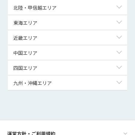
青森県
東京都
北陸・甲信越エリア
岩手県
神奈川県
新潟県
東海エリア
宮城県
埼玉県
富山県
岐阜県
近畿エリア
秋田県
千葉県
石川県
静岡県
滋賀県
中国エリア
山形県
茨城県
福井県
愛知県
京都府
鳥取県
四国エリア
福島県
群馬県
山梨県
三重県
大阪府
島根県
徳島県
九州・沖縄エリア
栃木県
長野県
兵庫県
岡山県
香川県
福岡県
奈良県
広島県
愛媛県
佐賀県
和歌山県
山口県
高知県
長崎県
運営方針・ご利用規約