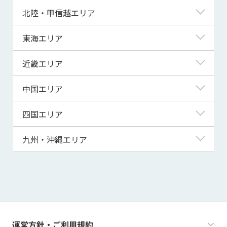
青森県
東京都
北陸・甲信越エリア
岩手県
神奈川県
新潟県
東海エリア
宮城県
埼玉県
富山県
岐阜県
近畿エリア
秋田県
千葉県
石川県
静岡県
滋賀県
中国エリア
山形県
茨城県
福井県
愛知県
京都府
鳥取県
四国エリア
福島県
群馬県
山梨県
三重県
大阪府
島根県
徳島県
九州・沖縄エリア
栃木県
長野県
兵庫県
岡山県
香川県
福岡県
奈良県
広島県
愛媛県
佐賀県
和歌山県
山口県
高知県
長崎県
運営方針・ご利用規約