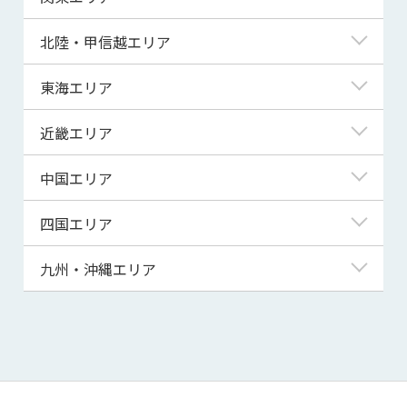
青森県
東京都
北陸・甲信越エリア
岩手県
神奈川県
新潟県
東海エリア
宮城県
埼玉県
富山県
岐阜県
近畿エリア
秋田県
千葉県
石川県
静岡県
滋賀県
中国エリア
山形県
茨城県
福井県
愛知県
京都府
鳥取県
四国エリア
福島県
群馬県
山梨県
三重県
大阪府
島根県
徳島県
九州・沖縄エリア
栃木県
長野県
兵庫県
岡山県
香川県
福岡県
奈良県
広島県
愛媛県
佐賀県
和歌山県
山口県
高知県
長崎県