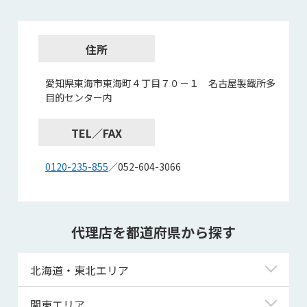
住所
愛知県東海市東海町４丁目７０－１ 名古屋製鐡所多
目的センター内
TEL／FAX
0120-235-855
／052-604-3066
代理店を都道府県から探す
北海道・東北エリア
北海道
関東エリア