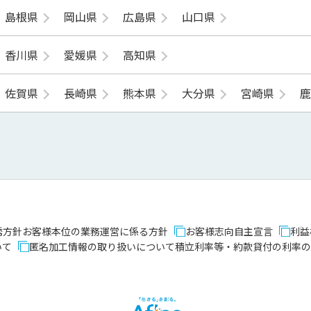
島根県
岡山県
広島県
山口県
香川県
愛媛県
高知県
佐賀県
長崎県
熊本県
大分県
宮崎県
誘方針
お客様本位の業務運営に係る方針
お客様志向自主宣言
利益
いて
匿名加工情報の取り扱いについて
積立利率等・約款貸付の利率の