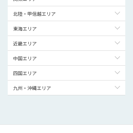
青森県
東京都
北陸・甲信越エリア
岩手県
神奈川県
新潟県
東海エリア
宮城県
埼玉県
富山県
岐阜県
近畿エリア
秋田県
千葉県
石川県
静岡県
滋賀県
中国エリア
山形県
茨城県
福井県
愛知県
京都府
鳥取県
四国エリア
福島県
群馬県
山梨県
三重県
大阪府
島根県
徳島県
九州・沖縄エリア
栃木県
長野県
兵庫県
岡山県
香川県
福岡県
奈良県
広島県
愛媛県
佐賀県
和歌山県
山口県
高知県
長崎県