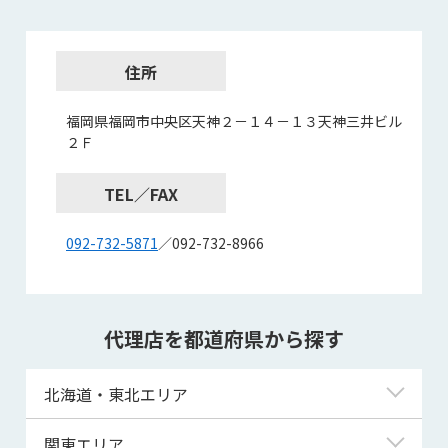
住所
福岡県福岡市中央区天神２－１４－１３天神三井ビル
２Ｆ
TEL／FAX
092-732-5871
／092-732-8966
代理店を都道府県から探す
北海道・東北エリア
北海道
関東エリア