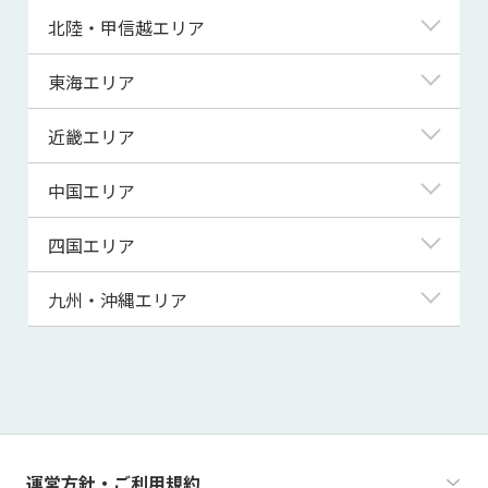
青森県
東京都
北陸・甲信越エリア
岩手県
神奈川県
新潟県
東海エリア
宮城県
埼玉県
富山県
岐阜県
近畿エリア
秋田県
千葉県
石川県
静岡県
滋賀県
中国エリア
山形県
茨城県
福井県
愛知県
京都府
鳥取県
四国エリア
福島県
群馬県
山梨県
三重県
大阪府
島根県
徳島県
九州・沖縄エリア
栃木県
長野県
兵庫県
岡山県
香川県
福岡県
奈良県
広島県
愛媛県
佐賀県
和歌山県
山口県
高知県
長崎県
運営方針・ご利用規約