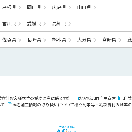
島根県
岡山県
広島県
山口県
香川県
愛媛県
高知県
佐賀県
長崎県
熊本県
大分県
宮崎県
誘方針
お客様本位の業務運営に係る方針
お客様志向自主宣言
利益
いて
匿名加工情報の取り扱いについて
積立利率等・約款貸付の利率の