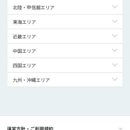
青森県
東京都
北陸・甲信越エリア
岩手県
神奈川県
新潟県
東海エリア
宮城県
埼玉県
富山県
岐阜県
近畿エリア
秋田県
千葉県
石川県
静岡県
滋賀県
中国エリア
山形県
茨城県
福井県
愛知県
京都府
鳥取県
四国エリア
福島県
群馬県
山梨県
三重県
大阪府
島根県
徳島県
九州・沖縄エリア
栃木県
長野県
兵庫県
岡山県
香川県
福岡県
奈良県
広島県
愛媛県
佐賀県
和歌山県
山口県
高知県
長崎県
運営方針・ご利用規約