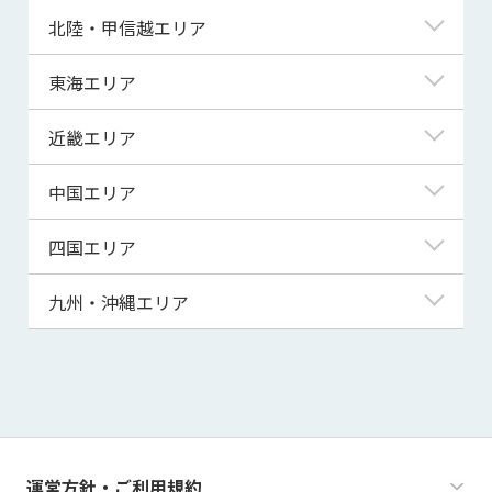
青森県
東京都
北陸・甲信越エリア
岩手県
神奈川県
新潟県
東海エリア
宮城県
埼玉県
富山県
岐阜県
近畿エリア
秋田県
千葉県
石川県
静岡県
滋賀県
中国エリア
山形県
茨城県
福井県
愛知県
京都府
鳥取県
四国エリア
福島県
群馬県
山梨県
三重県
大阪府
島根県
徳島県
九州・沖縄エリア
栃木県
長野県
兵庫県
岡山県
香川県
福岡県
奈良県
広島県
愛媛県
佐賀県
和歌山県
山口県
高知県
長崎県
運営方針・ご利用規約