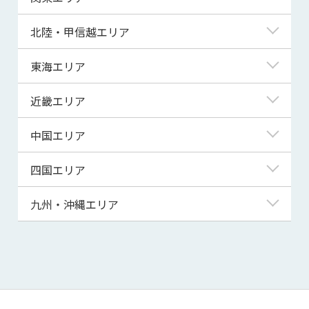
青森県
東京都
北陸・甲信越エリア
岩手県
神奈川県
新潟県
東海エリア
宮城県
埼玉県
富山県
岐阜県
近畿エリア
秋田県
千葉県
石川県
静岡県
滋賀県
中国エリア
山形県
茨城県
福井県
愛知県
京都府
鳥取県
四国エリア
福島県
群馬県
山梨県
三重県
大阪府
島根県
徳島県
九州・沖縄エリア
栃木県
長野県
兵庫県
岡山県
香川県
福岡県
奈良県
広島県
愛媛県
佐賀県
和歌山県
山口県
高知県
長崎県