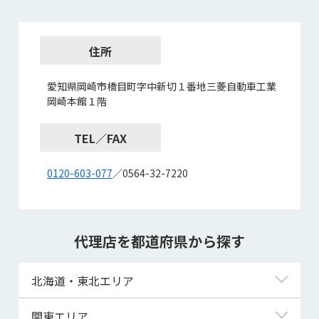
住所
愛知県岡崎市橋目町字中新切１番地三菱自動車工業
岡崎本館１階
TEL／FAX
0120-603-077
／0564-32-7220
代理店を都道府県から探す
北海道・東北エリア
北海道
関東エリア