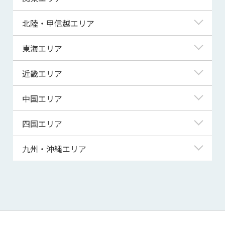
青森県
東京都
北陸・甲信越エリア
岩手県
神奈川県
新潟県
東海エリア
宮城県
埼玉県
富山県
岐阜県
近畿エリア
秋田県
千葉県
石川県
静岡県
滋賀県
中国エリア
山形県
茨城県
福井県
愛知県
京都府
鳥取県
四国エリア
福島県
群馬県
山梨県
三重県
大阪府
島根県
徳島県
九州・沖縄エリア
栃木県
長野県
兵庫県
岡山県
香川県
福岡県
奈良県
広島県
愛媛県
佐賀県
和歌山県
山口県
高知県
長崎県