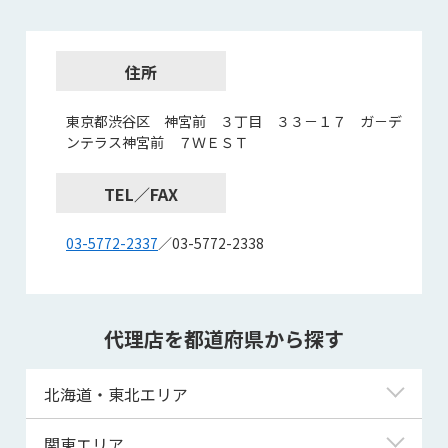
住所
東京都渋谷区 神宮前 ３丁目 ３３－１７ ガ－デ
ンテラス神宮前 ７ＷＥＳＴ
TEL／FAX
03-5772-2337
／03-5772-2338
代理店を都道府県から探す
北海道・東北エリア
北海道
関東エリア