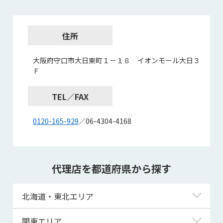
住所
大阪府守口市大日東町１－１８ イオンモール大日３
Ｆ
TEL／FAX
0120-165-929
／06-4304-4168
代理店を都道府県から探す
北海道・東北エリア
北海道
関東エリア