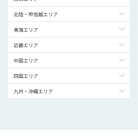
青森県
東京都
北陸・甲信越エリア
岩手県
神奈川県
新潟県
東海エリア
宮城県
埼玉県
富山県
岐阜県
近畿エリア
秋田県
千葉県
石川県
静岡県
滋賀県
中国エリア
山形県
茨城県
福井県
愛知県
京都府
鳥取県
四国エリア
福島県
群馬県
山梨県
三重県
大阪府
島根県
徳島県
九州・沖縄エリア
栃木県
長野県
兵庫県
岡山県
香川県
福岡県
奈良県
広島県
愛媛県
佐賀県
和歌山県
山口県
高知県
長崎県