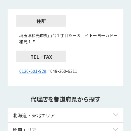
住所
埼玉県和光市丸山台１丁目９－３ イトーヨーカドー
和光１Ｆ
TEL／FAX
0120-601-929
／048-260-6211
代理店を都道府県から探す
北海道・東北エリア
北海道
関東エリア