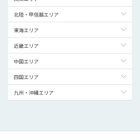
青森県
東京都
北陸・甲信越エリア
岩手県
神奈川県
新潟県
東海エリア
宮城県
埼玉県
富山県
岐阜県
近畿エリア
秋田県
千葉県
石川県
静岡県
滋賀県
中国エリア
山形県
茨城県
福井県
愛知県
京都府
鳥取県
四国エリア
福島県
群馬県
山梨県
三重県
大阪府
島根県
徳島県
九州・沖縄エリア
栃木県
長野県
兵庫県
岡山県
香川県
福岡県
奈良県
広島県
愛媛県
佐賀県
和歌山県
山口県
高知県
長崎県