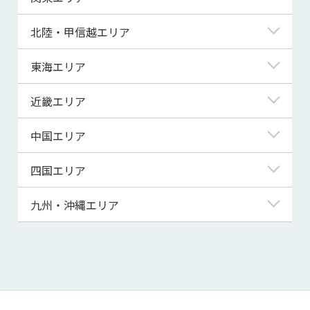
青森県
東京都
北陸・甲信越エリア
岩手県
神奈川県
新潟県
東海エリア
宮城県
埼玉県
富山県
岐阜県
近畿エリア
秋田県
千葉県
石川県
静岡県
滋賀県
中国エリア
山形県
茨城県
福井県
愛知県
京都府
鳥取県
四国エリア
福島県
群馬県
山梨県
三重県
大阪府
島根県
徳島県
九州・沖縄エリア
栃木県
長野県
兵庫県
岡山県
香川県
福岡県
奈良県
広島県
愛媛県
佐賀県
和歌山県
山口県
高知県
長崎県