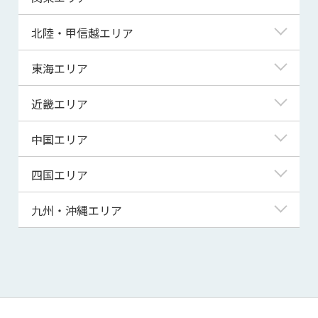
青森県
東京都
北陸・甲信越エリア
岩手県
神奈川県
新潟県
東海エリア
宮城県
埼玉県
富山県
岐阜県
近畿エリア
秋田県
千葉県
石川県
静岡県
滋賀県
中国エリア
山形県
茨城県
福井県
愛知県
京都府
鳥取県
四国エリア
福島県
群馬県
山梨県
三重県
大阪府
島根県
徳島県
九州・沖縄エリア
栃木県
長野県
兵庫県
岡山県
香川県
福岡県
奈良県
広島県
愛媛県
佐賀県
和歌山県
山口県
高知県
長崎県