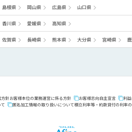
島根県
岡山県
広島県
山口県
香川県
愛媛県
高知県
佐賀県
長崎県
熊本県
大分県
宮崎県
誘方針
お客様本位の業務運営に係る方針
お客様志向自主宣言
利益
いて
匿名加工情報の取り扱いについて
積立利率等・約款貸付の利率の