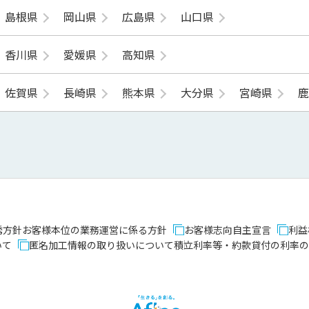
島根県
岡山県
広島県
山口県
香川県
愛媛県
高知県
佐賀県
長崎県
熊本県
大分県
宮崎県
誘方針
お客様本位の業務運営に係る方針
お客様志向自主宣言
利益
いて
匿名加工情報の取り扱いについて
積立利率等・約款貸付の利率の