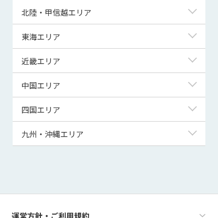
青森県
東京都
北陸・甲信越エリア
岩手県
神奈川県
新潟県
東海エリア
宮城県
埼玉県
富山県
岐阜県
近畿エリア
秋田県
千葉県
石川県
静岡県
滋賀県
中国エリア
山形県
茨城県
福井県
愛知県
京都府
鳥取県
四国エリア
福島県
群馬県
山梨県
三重県
大阪府
島根県
徳島県
九州・沖縄エリア
栃木県
長野県
兵庫県
岡山県
香川県
福岡県
奈良県
広島県
愛媛県
佐賀県
和歌山県
山口県
高知県
長崎県
運営方針・ご利用規約