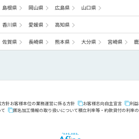
島根県
岡山県
広島県
山口県
香川県
愛媛県
高知県
佐賀県
長崎県
熊本県
大分県
宮崎県
誘方針
お客様本位の業務運営に係る方針
お客様志向自主宣言
利益
いて
匿名加工情報の取り扱いについて
積立利率等・約款貸付の利率の