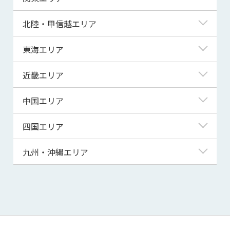
青森県
東京都
北陸・甲信越エリア
岩手県
神奈川県
新潟県
東海エリア
宮城県
埼玉県
富山県
岐阜県
近畿エリア
秋田県
千葉県
石川県
静岡県
滋賀県
中国エリア
山形県
茨城県
福井県
愛知県
京都府
鳥取県
四国エリア
福島県
群馬県
山梨県
三重県
大阪府
島根県
徳島県
九州・沖縄エリア
栃木県
長野県
兵庫県
岡山県
香川県
福岡県
奈良県
広島県
愛媛県
佐賀県
和歌山県
山口県
高知県
長崎県