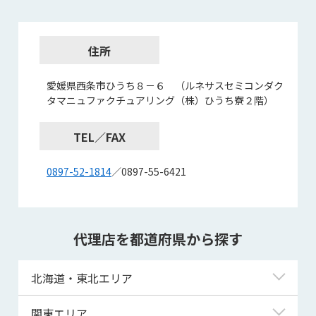
住所
愛媛県西条市ひうち８－６ （ルネサスセミコンダク
タマニュファクチュアリング（株）ひうち寮２階）
TEL／FAX
0897-52-1814
／0897-55-6421
代理店を都道府県から探す
北海道・東北エリア
北海道
関東エリア