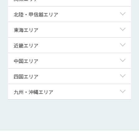
青森県
東京都
北陸・甲信越エリア
岩手県
神奈川県
新潟県
東海エリア
宮城県
埼玉県
富山県
岐阜県
近畿エリア
秋田県
千葉県
石川県
静岡県
滋賀県
中国エリア
山形県
茨城県
福井県
愛知県
京都府
鳥取県
四国エリア
福島県
群馬県
山梨県
三重県
大阪府
島根県
徳島県
九州・沖縄エリア
栃木県
長野県
兵庫県
岡山県
香川県
福岡県
奈良県
広島県
愛媛県
佐賀県
和歌山県
山口県
高知県
長崎県