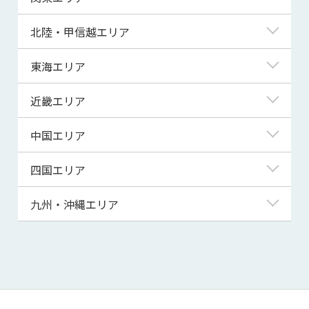
青森県
東京都
北陸・甲信越エリア
岩手県
神奈川県
新潟県
東海エリア
宮城県
埼玉県
富山県
岐阜県
近畿エリア
秋田県
千葉県
石川県
静岡県
滋賀県
中国エリア
山形県
茨城県
福井県
愛知県
京都府
鳥取県
四国エリア
福島県
群馬県
山梨県
三重県
大阪府
島根県
徳島県
九州・沖縄エリア
栃木県
長野県
兵庫県
岡山県
香川県
福岡県
奈良県
広島県
愛媛県
佐賀県
和歌山県
山口県
高知県
長崎県