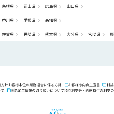
島根県
岡山県
広島県
山口県
香川県
愛媛県
高知県
佐賀県
長崎県
熊本県
大分県
宮崎県
誘方針
お客様本位の業務運営に係る方針
お客様志向自主宣言
利益
いて
匿名加工情報の取り扱いについて
積立利率等・約款貸付の利率の