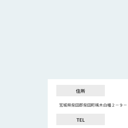
住所
宮城県柴田郡柴田町槻木白幡２－９－
TEL