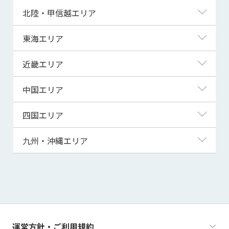
青森県
東京都
北陸・甲信越エリア
岩手県
神奈川県
新潟県
東海エリア
宮城県
埼玉県
富山県
岐阜県
近畿エリア
秋田県
千葉県
石川県
静岡県
滋賀県
中国エリア
山形県
茨城県
福井県
愛知県
京都府
鳥取県
四国エリア
福島県
群馬県
山梨県
三重県
大阪府
島根県
徳島県
九州・沖縄エリア
栃木県
長野県
兵庫県
岡山県
香川県
福岡県
奈良県
広島県
愛媛県
佐賀県
和歌山県
山口県
高知県
長崎県
運営方針・ご利用規約