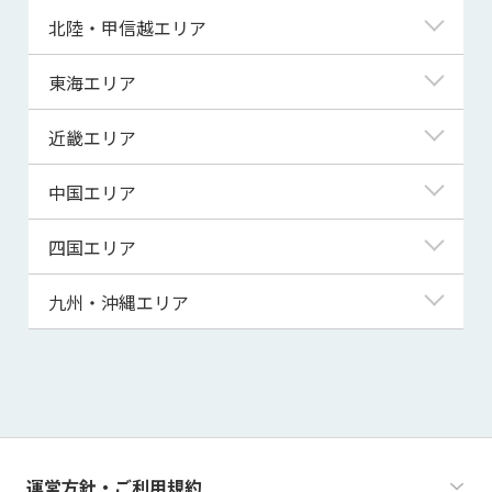
青森県
東京都
北陸・甲信越エリア
岩手県
神奈川県
新潟県
東海エリア
宮城県
埼玉県
富山県
岐阜県
近畿エリア
秋田県
千葉県
石川県
静岡県
滋賀県
中国エリア
山形県
茨城県
福井県
愛知県
京都府
鳥取県
四国エリア
福島県
群馬県
山梨県
三重県
大阪府
島根県
徳島県
九州・沖縄エリア
栃木県
長野県
兵庫県
岡山県
香川県
福岡県
奈良県
広島県
愛媛県
佐賀県
和歌山県
山口県
高知県
長崎県
運営方針・ご利用規約