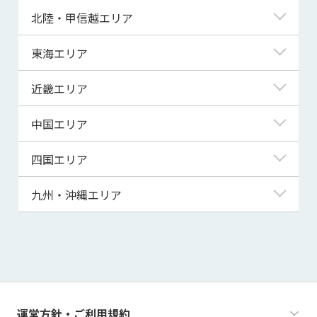
青森県
東京都
北陸・甲信越エリア
岩手県
神奈川県
新潟県
東海エリア
宮城県
埼玉県
富山県
岐阜県
近畿エリア
秋田県
千葉県
石川県
静岡県
滋賀県
中国エリア
山形県
茨城県
福井県
愛知県
京都府
鳥取県
四国エリア
福島県
群馬県
山梨県
三重県
大阪府
島根県
徳島県
九州・沖縄エリア
栃木県
長野県
兵庫県
岡山県
香川県
福岡県
奈良県
広島県
愛媛県
佐賀県
和歌山県
山口県
高知県
長崎県
運営方針・ご利用規約