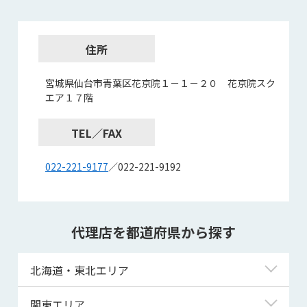
住所
宮城県仙台市青葉区花京院１－１－２０ 花京院スク
エア１７階
TEL／FAX
022-221-9177
／022-221-9192
代理店を都道府県から探す
北海道・東北エリア
北海道
関東エリア