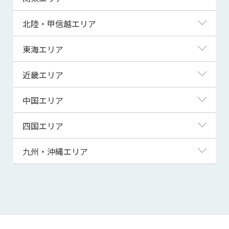
青森県
東京都
北陸・甲信越エリア
岩手県
神奈川県
新潟県
東海エリア
宮城県
埼玉県
富山県
岐阜県
近畿エリア
秋田県
千葉県
石川県
静岡県
滋賀県
中国エリア
山形県
茨城県
福井県
愛知県
京都府
鳥取県
四国エリア
福島県
群馬県
山梨県
三重県
大阪府
島根県
徳島県
九州・沖縄エリア
栃木県
長野県
兵庫県
岡山県
香川県
福岡県
奈良県
広島県
愛媛県
佐賀県
和歌山県
山口県
高知県
長崎県